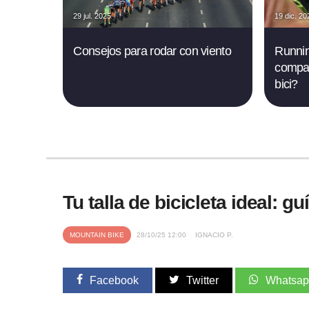
29 jul. 2025
19 dic. 20
Consejos para rodar con viento
Runnin
compat
bici?
Tu talla de bicicleta ideal: 
MOUNTAIN BIKE
28/10/25 12:00
IGNACIO P.
Facebook
Twitter
Whatsa