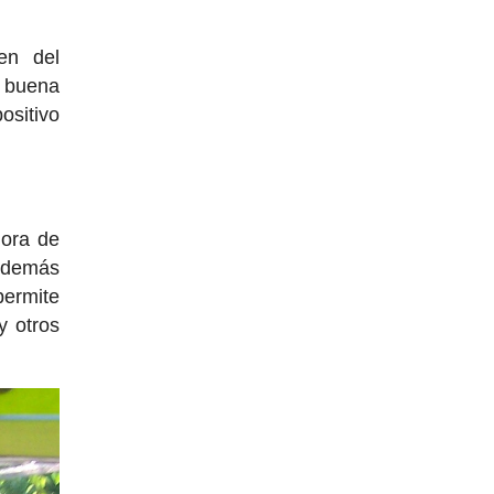
en del
a buena
ositivo
ora de
y demás
ermite
y otros