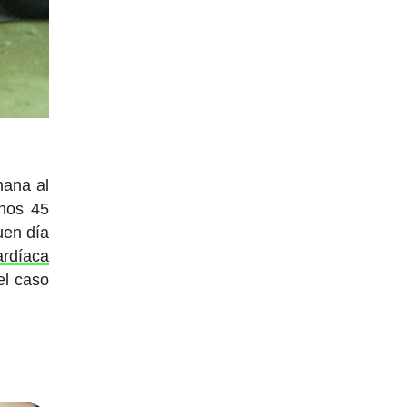
mana al
unos 45
uen día
ardíaca
el caso