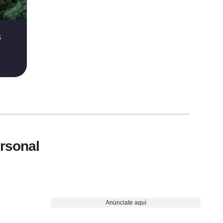
s
ersonal
Anúnciate aquí