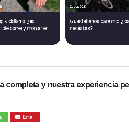
23
11 oct. 2023
g y ciclismo ¿es
Guardabarros para mtb ¿lo
ible correr y montar en
necesitas?
guía completa y nuestra experiencia p
pp
Email