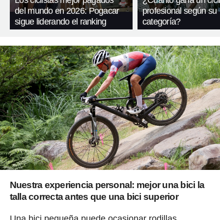
Los ciclistas mejor pagados
¿Cuánto gana un cicli
del mundo en 2026: Pogacar
profesional según su
sigue liderando el ranking
categoría?
Nuestra experiencia personal: mejor una bici la
talla correcta antes que una bici superior
Una bici pequeña puede ocasionar rodillas