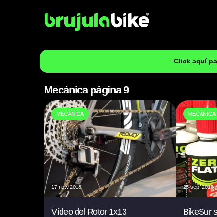
Click aquí p
Mecánica página 9
MECÁNICA
MECÁNICA
17 nov. 2018
25 sep. 2018
Vídeo del Rotor 1x13
BikeSur s