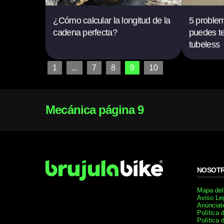
¿Cómo calcular la longitud de la
5 proble
cadena perfecta?
puedes te
tubeless
1
...
7
8
9
10
Mecánica página 9
NOSOT
Mapa del 
Aviso Le
Anúnciat
Política 
Política 