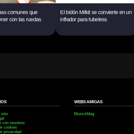
mas comunes que
El bidón Milkit se convierte en un
ner con las ruedas
inflador para tubeless
ROS
WEBS AMIGAS
sitio
MusickMag
gal
e con nosotros
de cookies
de privacidad