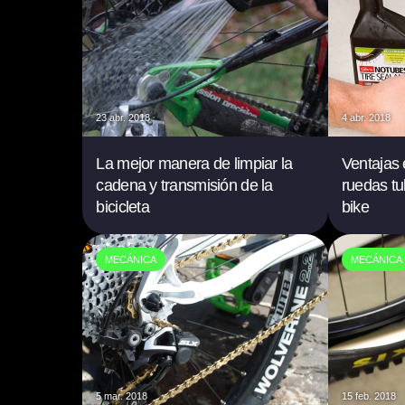
23 abr. 2018
4 abr. 2018
La mejor manera de limpiar la
Ventajas 
cadena y transmisión de la
ruedas tu
bicicleta
bike
MECÁNICA
MECÁNICA
5 mar. 2018
15 feb. 2018