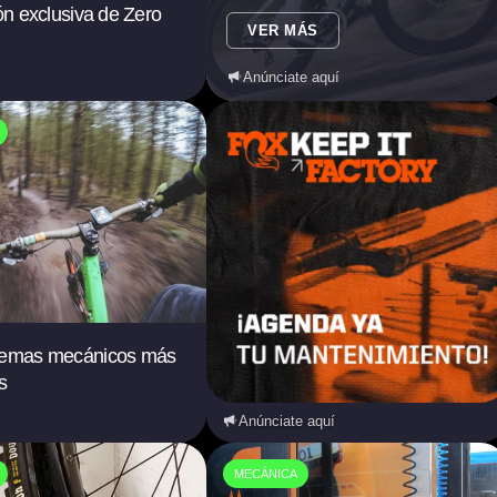
ión exclusiva de Zero
VER MÁS
Anúnciate aquí
lemas mecánicos más
s
Anúnciate aquí
MECÁNICA