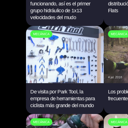
funcionando, así es el primer
distribuc
grupo hidráulico de 1x13
Flats
velocidades del mudo
MECÁNICA
MECÁNICA
9 ago. 2018
4 jul. 2018
De visita por Park Tool, la
Los prob
empresa de herramientas para
frecuente
ciclista más grande del mundo
MECÁNICA
MECÁNICA