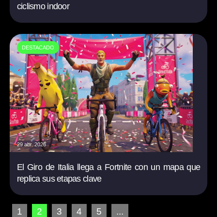
ciclismo indoor
DESTACADO
29 abr. 2026
El Giro de Italia llega a Fortnite con un mapa que
replica sus etapas clave
1
2
3
4
5
...