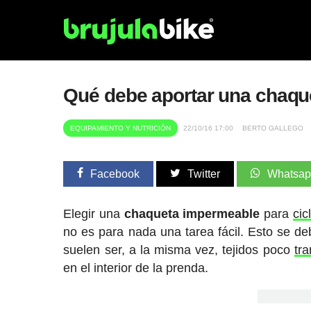
Qué debe aportar una chaqu
EQUIPAMIENTO Y NUTRICIÓN
22/10/16 17:00
BERTO GALLEGO
Facebook
Twitter
Whatsa
Elegir una
chaqueta
impermeable
para
cic
no es para nada una tarea fácil. Esto se d
suelen ser, a la misma vez, tejidos poco
tr
en el interior de la prenda.