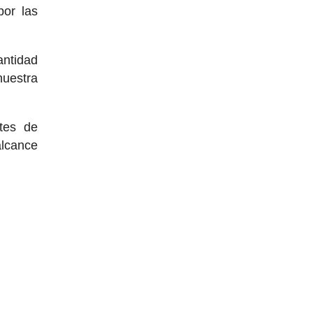
or las
antidad
nuestra
tes de
alcance