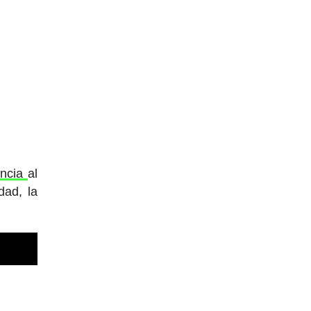
encia
al
ad, la