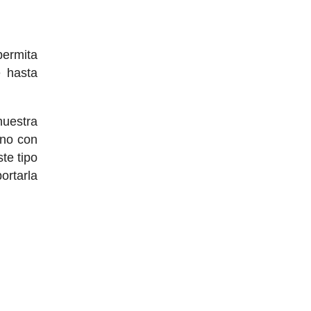
permita
e hasta
uestra
 no con
te tipo
ortarla