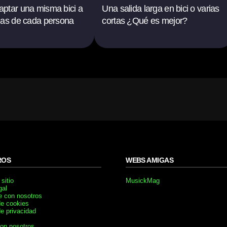
ptar una misma bici a
Una salida larga en bici o varias
das de cada persona
cortas ¿Qué es mejor?
ROS
WEBS AMIGAS
sitio
MusickMag
gal
e con nosotros
de cookies
de privacidad
con nosotros