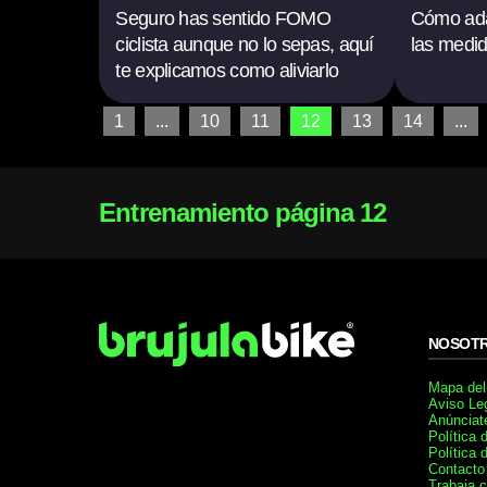
Seguro has sentido FOMO
Cómo ada
ciclista aunque no lo sepas, aquí
las medi
te explicamos como aliviarlo
1
...
10
11
12
13
14
...
Entrenamiento página 12
NOSOT
Mapa del 
Aviso Le
Anúnciat
Política 
Política 
Contacto
Trabaja 