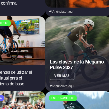
o confirma
Anúnciate aquí
IENTO
Las claves de la Megamo
Pulse 2027
ntes de utilizar el
VER MÁS
irtual para el
iento de base
Anúnciate aquí
A
ENTRENAMIENTO