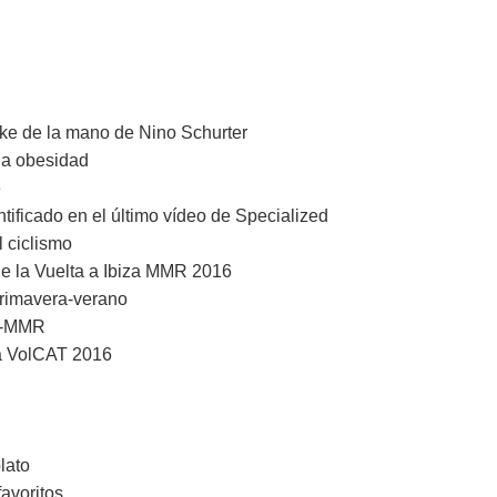
ike de la mano de Nino Schurter
la obesidad
e
ntificado en el último vídeo de Specialized
 ciclismo
de la Vuelta a Ibiza MMR 2016
rimavera-verano
ZA-MMR
a VolCAT 2016
lato
avoritos