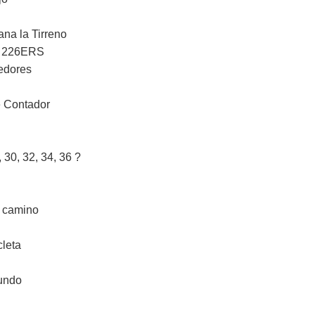
ana la Tirreno
e 226ERS
redores
e Contador
30, 32, 34, 36 ?
l camino
cleta
mundo