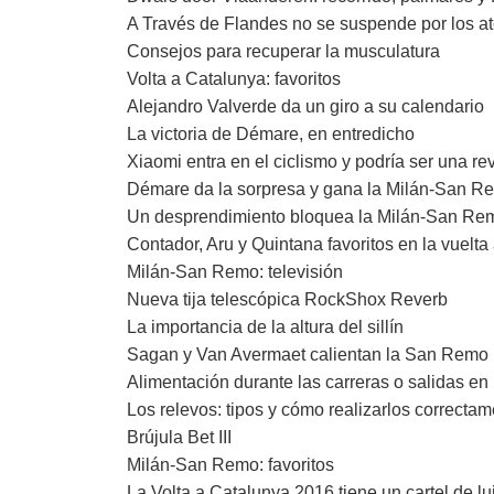
A Través de Flandes no se suspende por los a
Consejos para recuperar la musculatura
Volta a Catalunya: favoritos
Alejandro Valverde da un giro a su calendario
La victoria de Démare, en entredicho
Xiaomi entra en el ciclismo y podría ser una re
Démare da la sorpresa y gana la Milán-San R
Un desprendimiento bloquea la Milán-San Re
Contador, Aru y Quintana favoritos en la vuelt
Milán-San Remo: televisión
Nueva tija telescópica RockShox Reverb
La importancia de la altura del sillín
Sagan y Van Avermaet calientan la San Remo
Alimentación durante las carreras o salidas en 
Los relevos: tipos y cómo realizarlos correcta
Brújula Bet III
Milán-San Remo: favoritos
La Volta a Catalunya 2016 tiene un cartel de lu