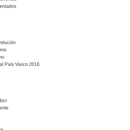
tentados
volución
emo
mo
a al País Vasco 2016
bici
mente
jo