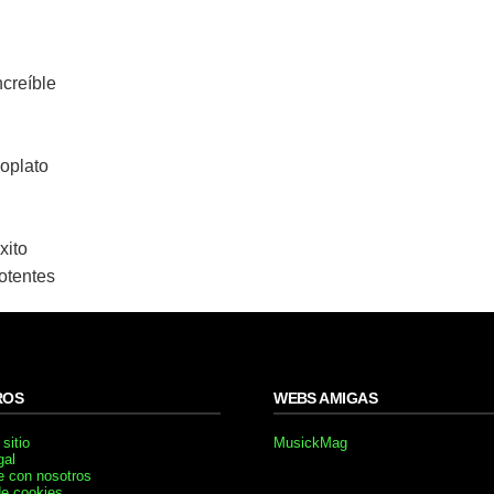
creíble
oplato
xito
otentes
ROS
WEBS AMIGAS
sitio
MusickMag
gal
e con nosotros
de cookies