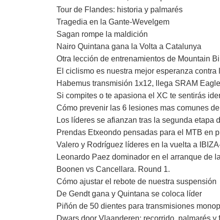
Tour de Flandes: historia y palmarés
Tragedia en la Gante-Wevelgem
Sagan rompe la maldición
Nairo Quintana gana la Volta a Catalunya
Otra lección de entrenamientos de Mountain B
El ciclismo es nuestra mejor esperanza contra 
Habemus transmisión 1x12, llega SRAM Eagl
Si compites o te apasiona el XC te sentirás ide
Cómo prevenir las 6 lesiones mas comunes del
Los líderes se afianzan tras la segunda etapa 
Prendas Etxeondo pensadas para el MTB en p
Valero y Rodríguez líderes en la vuelta a IBI
Leonardo Paez dominador en el arranque de l
Boonen vs Cancellara. Round 1.
Cómo ajustar el rebote de nuestra suspensión
De Gendt gana y Quintana se coloca líder
Piñón de 50 dientes para transmisiones monop
Dwars door Vlaanderen: recorrido, palmarés y f